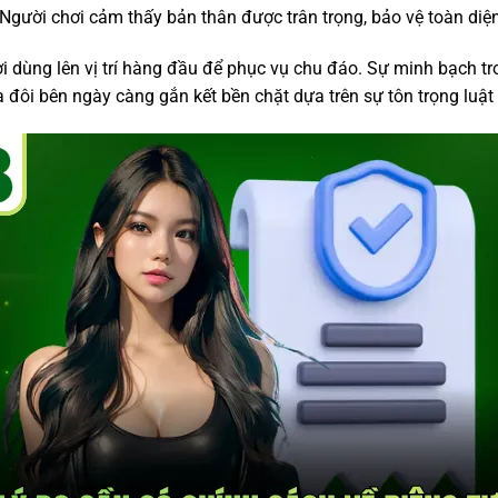
gười chơi cảm thấy bản thân được trân trọng, bảo vệ toàn diện k
 dùng lên vị trí hàng đầu để phục vụ chu đáo. Sự minh bạch tr
đôi bên ngày càng gắn kết bền chặt dựa trên sự tôn trọng luật 