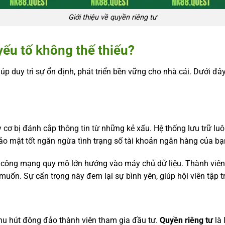
Giới thiệu về quyền riêng tư
 yếu tố không thế thiếu?
p duy trì sự ổn định, phát triển bền vững cho nhà cái. Dưới đây 
y cơ bị đánh cắp thông tin từ những kẻ xấu. Hệ thống lưu trữ 
ảo mật tốt ngăn ngừa tình trạng số tài khoản ngân hàng của bạn 
 công mạng quy mô lớn hướng vào máy chủ dữ liệu. Thành viên 
ốn. Sự cẩn trọng này đem lại sự bình yên, giúp hội viên tập t
thu hút đông đảo thành viên tham gia đầu tư.
Quyền riêng tư
là 