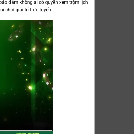
g bảo đảm không ai có quyền xem trộm lịch
 chơi giải trí trực tuyến.