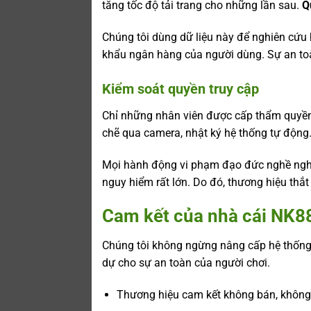
tăng tốc độ tải trang cho những lần sau.
Q
Chúng tôi dùng dữ liệu này để nghiên cứu h
khẩu ngân hàng của người dùng. Sự an to
Kiểm soát quyền truy cập
Chỉ những nhân viên được cấp thẩm quyền m
chẽ qua camera, nhật ký hệ thống tự động
Mọi hành động vi phạm đạo đức nghề nghiệp 
nguy hiểm rất lớn. Do đó, thương hiệu thắt
Cam kết của nhà cái NK88
Chúng tôi không ngừng nâng cấp hệ thống p
dự cho sự an toàn của người chơi.
Thương hiệu cam kết không bán, không c