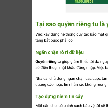
Tại sao quyền riêng tư là
Việc xây dựng hệ thống quy tắc bảo mật giú
tảng bắt buộc phải có.
Ngăn chặn rò rỉ dữ liệu
Quyền riêng tư
giúp giảm thiểu tối đa ngu
số điện thoại, mật khẩu đăng nhập. Việc b
Nhà cái chủ động ngăn chặn các cuộc tấn
quảng cáo hoặc tin nhắn rác không mong mu
Tạo dựng niềm tin cậy
Một sân chơi có chính sách bảo vệ tốt sẽ 