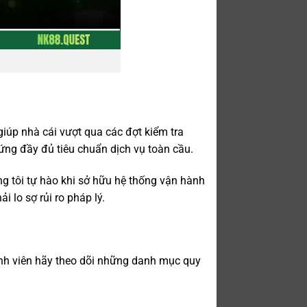
iúp nhà cái vượt qua các đợt kiểm tra
ng đầy đủ tiêu chuẩn dịch vụ toàn cầu.
ng tôi tự hào khi sở hữu hệ thống vận hành
 lo sợ rủi ro pháp lý.
ành viên hãy theo dõi những danh mục quy