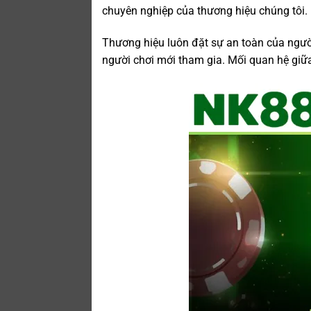
chuyên nghiệp của thương hiệu chúng tôi. N
Thương hiệu luôn đặt sự an toàn của người
người chơi mới tham gia. Mối quan hệ giữa 