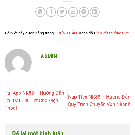
Bài viết này được đăng trong
HƯỚNG DẪN
. Đánh dấu
liên kết thường trực
.
ADMIN
Tải App NK88 – Hướng Dẫn
Nạp Tiền NK88 – Hướng Dẫn
Cài Đặt Chi Tiết Cho Điện
Quy Trình Chuyển Vốn Nhanh
Thoại
Để lại một bình luận