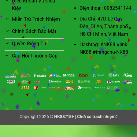
Điều Khoản Và Điều
Điện thoại: 0982541144
Kiện
Địa Chỉ: 47D Lê Quý
Miễn Trừ Trách Nhiệm
Đôn, Dĩ An, Thành phố
Chính Sách Bảo Mật
Hồ Chí Minh, Việt Nam
Quyền Riêng Tư
Hashtag: #NK88 #link-
NK88 #trangchu-NK88
Câu Hỏi Thường Gặp
Copyright 2026 ©
NK88."18+ | Chơi có trách nhiệm."