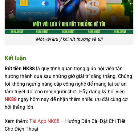
Một vài lưu ý khi rút thưởng về túi
Kết luận
Rút tiền NK88
là quy trình quan trọng giúp hội viên tận
hưởng thành quả sau những giờ giải trí căng thẳng. Chúng
tôi không ngừng nâng cấp công nghệ để mang lại sự an
tâm tuyệt đối cho mọi người chơi. Hãy đăng ký hội viên
NK88
ngay hôm nay để nhận thêm nhiều ưu đãi cùng cơ
hội thắng lớn.
Xem thêm:
Tải App NK88
– Hướng Dẫn Cài Đặt Chi Tiết
Cho Điện Thoại