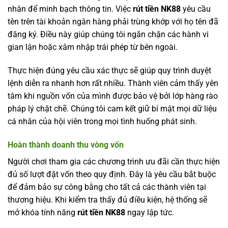
nhân để minh bạch thông tin. Việc
rút tiền NK88
yêu cầu
tên trên tài khoản ngân hàng phải trùng khớp với họ tên đã
đăng ký. Điều này giúp chúng tôi ngăn chặn các hành vi
gian lận hoặc xâm nhập trái phép từ bên ngoài.
Thực hiện đúng yêu cầu xác thực sẽ giúp quy trình duyệt
lệnh diễn ra nhanh hơn rất nhiều. Thành viên cảm thấy yên
tâm khi nguồn vốn của mình được bảo vệ bởi lớp hàng rào
pháp lý chặt chẽ. Chúng tôi cam kết giữ bí mật mọi dữ liệu
cá nhân của hội viên trong mọi tình huống phát sinh.
Hoàn thành doanh thu vòng vốn
Người chơi tham gia các chương trình ưu đãi cần thực hiện
đủ số lượt đặt vốn theo quy định. Đây là yêu cầu bắt buộc
để đảm bảo sự công bằng cho tất cả các thành viên tại
thương hiệu. Khi kiểm tra thấy đủ điều kiện, hệ thống sẽ
mở khóa tính năng
rút tiền NK88
ngay lập tức.