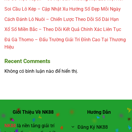
Soi Cầu Lô Kép – Cập Nhật Xu Hướng Số Đẹp Mỗi Ngày
Cách Đánh Lô Nuôi – Chiến Lược Theo Dõi Số Dài Hạn
Xổ Số Miền Bắc – Theo Dõi Kết Quả Chính Xác Liên Tục
Đá Gà Thomo – Đấu Trường Giải Trí Đỉnh Cao Tại Thương
Hiệu
Recent Comments
Không có bình luận nào để hiển thị.
Giới Thiệu Về NK88
Hướng Dẫn
NK88
là nền tảng giải trí
Đăng Ký NK88