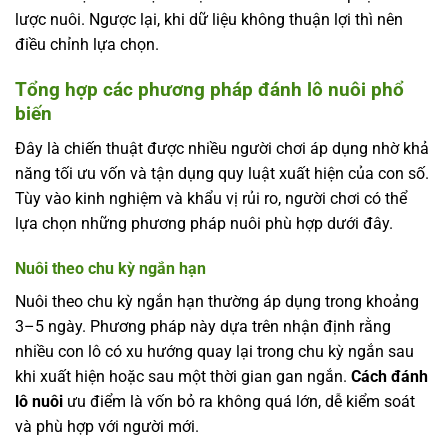
lược nuôi. Ngược lại, khi dữ liệu không thuận lợi thì nên
điều chỉnh lựa chọn.
Tổng hợp các phương pháp đánh lô nuôi phổ
biến
Đây là chiến thuật được nhiều người chơi áp dụng nhờ khả
năng tối ưu vốn và tận dụng quy luật xuất hiện của con số.
Tùy vào kinh nghiệm và khẩu vị rủi ro, người chơi có thể
lựa chọn những phương pháp nuôi phù hợp dưới đây.
Nuôi theo chu kỳ ngắn hạn
Nuôi theo chu kỳ ngắn hạn thường áp dụng trong khoảng
3–5 ngày. Phương pháp này dựa trên nhận định rằng
nhiều con lô có xu hướng quay lại trong chu kỳ ngắn sau
khi xuất hiện hoặc sau một thời gian gan ngắn.
Cách đánh
lô nuôi
ưu điểm là vốn bỏ ra không quá lớn, dễ kiểm soát
và phù hợp với người mới.