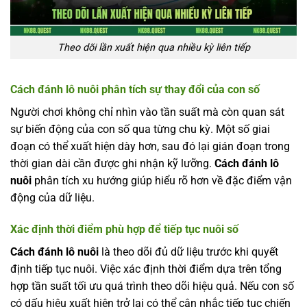
Theo dõi lần xuất hiện qua nhiều kỳ liên tiếp
Cách đánh lô nuôi phân tích sự thay đổi của con số
Người chơi không chỉ nhìn vào tần suất mà còn quan sát
sự biến động của con số qua từng chu kỳ. Một số giai
đoạn có thể xuất hiện dày hơn, sau đó lại gián đoạn trong
thời gian dài cần được ghi nhận kỹ lưỡng.
Cách đánh lô
nuôi
phân tích xu hướng giúp hiểu rõ hơn về đặc điểm vận
động của dữ liệu.
Xác định thời điểm phù hợp để tiếp tục nuôi số
Cách đánh lô nuôi
là theo dõi đủ dữ liệu trước khi quyết
định tiếp tục nuôi. Việc xác định thời điểm dựa trên tổng
hợp tần suất tối ưu quá trình theo dõi hiệu quả. Nếu con số
có dấu hiệu xuất hiện trở lại có thể cân nhắc tiếp tục chiến