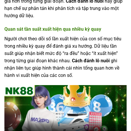
giá hơn trong từng giai đoạn.
Cách đánh lô nuôi
này giúp
hạn chế sự phân tán khi phân tích và tập trung vào một
hướng dữ liệu.
Quan sát tần suất xuất hiện qua nhiều kỳ quay
Người chơi theo dõi số lần xuất hiện của con số mục tiêu
trong nhiều kỳ quay để đánh giá xu hướng. Dữ liệu tần
suất giúp nhận biết mức độ “ra đều” hoặc “ít xuất hiện”
trong từng giai đoạn khác nhau.
Cách đánh lô nuôi
ghi
nhận liên tục giúp hình thành cái nhìn tổng quan hơn về
hành vi xuất hiện của các con số.