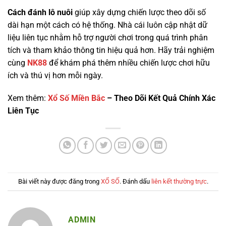
Cách đánh lô nuôi
giúp xây dựng chiến lược theo dõi số
dài hạn một cách có hệ thống. Nhà cái luôn cập nhật dữ
liệu liên tục nhằm hỗ trợ người chơi trong quá trình phân
tích và tham khảo thông tin hiệu quả hơn. Hãy trải nghiệm
cùng
NK88
để khám phá thêm nhiều chiến lược chơi hữu
ích và thú vị hơn mỗi ngày.
Xem thêm:
Xổ Số Miền Bắc
– Theo Dõi Kết Quả Chính Xác
Liên Tục
Bài viết này được đăng trong
XỔ SỐ
. Đánh dấu
liên kết thường trực
.
ADMIN