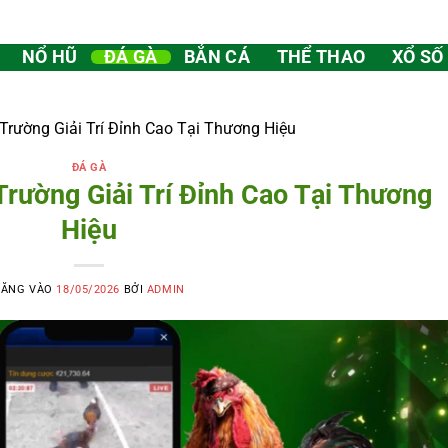
NỔ HŨ
ĐÁ GÀ
BẮN CÁ
THỂ THAO
XỔ SỐ
rường Giải Trí Đỉnh Cao Tại Thương Hiệu
ĐÁ GÀ
rường Giải Trí Đỉnh Cao Tại Thương
Hiệu
ĐĂNG VÀO
18/05/2026
BỞI
ADMIN