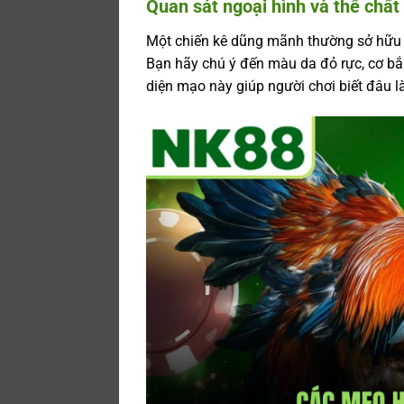
Quan sát ngoại hình và thể chất
Một chiến kê dũng mãnh thường sở hữu 
Bạn hãy chú ý đến màu da đỏ rực, cơ b
diện mạo này giúp người chơi biết đâu l