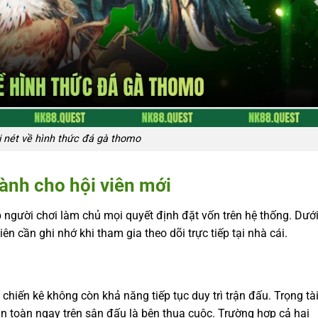
i nét về hình thức đá gà thomo
ành cho hội viên mới
p người chơi làm chủ mọi quyết định đặt vốn trên hệ thống. Dướ
n cần ghi nhớ khi tham gia theo dõi trực tiếp tại nhà cái.
i chiến kê không còn khả năng tiếp tục duy trì trận đấu. Trọng tà
n toàn ngay trên sân đấu là bên thua cuộc. Trường hợp cả hai