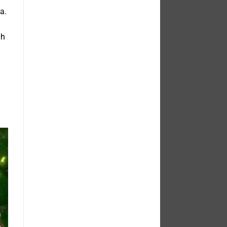
a.
nh
g