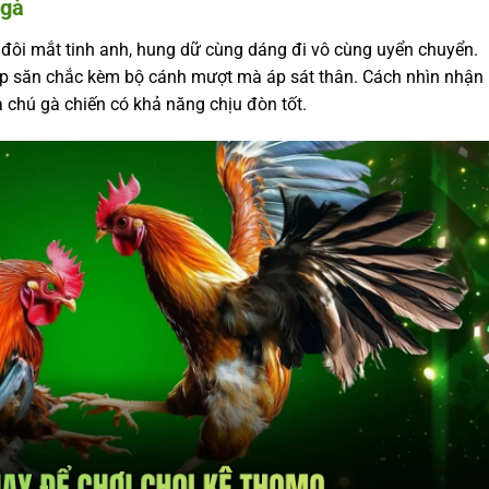
 gà
đôi mắt tinh anh, hung dữ cùng dáng đi vô cùng uyển chuyển.
ắp săn chắc kèm bộ cánh mượt mà áp sát thân. Cách nhìn nhận
à chú gà chiến có khả năng chịu đòn tốt.