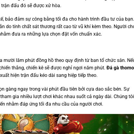
 trận đấu đó sẽ được xử hòa.
tế, bảo đảm sự công bằng tối đa cho hành trình đầu tư của bạn
ắn do tính chất sát thương rất cao từ vũ khí kèm theo. Người ch
ê nhằm đưa ra những lựa chọn đặt vốn chuẩn xác.
đa mười lăm phút đồng hồ theo quy định từ ban tổ chức sân. Nế
chiến thắng, chiến kê sẽ được nghỉ ngơi năm phút.
Đá gà thomo
xuất hiện trận đấu kéo dài sang hiệp tiếp theo.
ọn gàng ngay trong vài phút đầu tiên bởi cựa dao sắc bén. Sự
tham gia nhiều lượt chơi khác nhau suốt cả ngày dài. Chúng tôi
yến nhằm đáp ứng tối đa nhu cầu của người chơi.