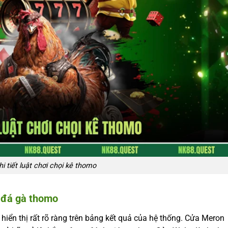
hi tiết luật chơi chọi kê thomo
g đá gà thomo
hiển thị rất rõ ràng trên bảng kết quả của hệ thống. Cửa Meron