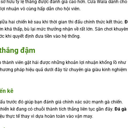
, sở hữu tỷ lệ thắng được đánh giá cao hơn. Cửa Wala dành cho
lợi nhuận vô cùng hấp dẫn cho hội viên.
a hai chiến kê sau khi thời gian thi đấu chính thức kết thúc.
Đ
ện khá thấp, bù lại mức thưởng nhận về rất lớn. Sân chơi khuyê
ước khi quyết định đưa tiền vào hệ thống.
 thắng đậm
 thành viên gặt hái được những khoản lợi nhuận khổng lồ như
ương pháp hiệu quả dưới đây từ chuyên gia giàu kinh nghiệm
iến kê
 đấu trước đó giúp bạn đánh giá chính xác sức mạnh gà chiến.
hiến kê đang có chuỗi thành tích thắng liên tục gần đây.
Đá gà
liệu thực tế thay vì dựa hoàn toàn vào vận may.