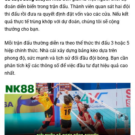
đoán diễn biến trong trận đấu. Thành viên quan sát hai đội
thi đấu rồi đưa ra quyết định đặt vốn vào các cửa. Nếu kết
quả thực tế trùng khớp với dự đoán, chúng tôi sẽ cộng
thưởng cho bạn.
Mỗi trận đấu thường diễn ra theo thể thức thi đấu 3 hoặc 5
hiệp chính thức. Nhà cái xây dựng bảng kèo dựa trên
phong độ, sức mạnh và lịch sử đối đầu đội bóng. Bạn cần
phân tích kỹ các thông số để việc đầu tư đạt hiệu quả cao
nhất.