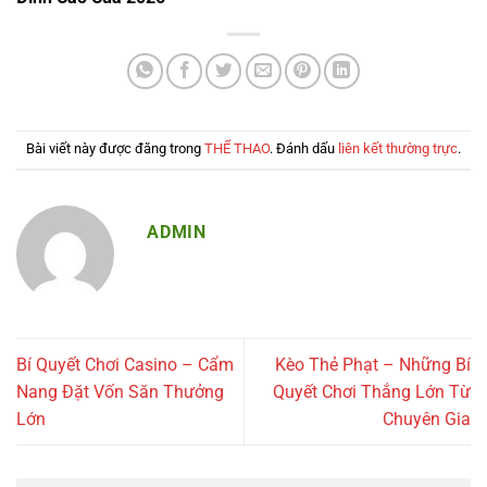
Bài viết này được đăng trong
THỂ THAO
. Đánh dấu
liên kết thường trực
.
ADMIN
Bí Quyết Chơi Casino – Cẩm
Kèo Thẻ Phạt – Những Bí
Nang Đặt Vốn Săn Thưởng
Quyết Chơi Thắng Lớn Từ
Lớn
Chuyên Gia