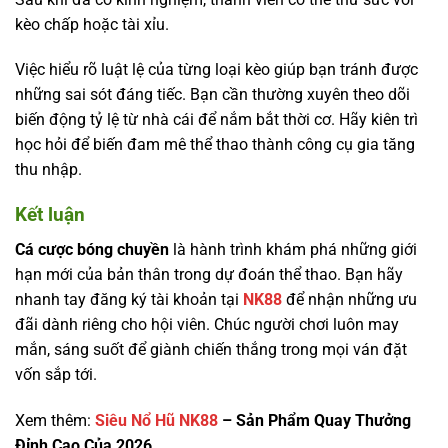
kèo chấp hoặc tài xỉu.
Việc hiểu rõ luật lệ của từng loại kèo giúp bạn tránh được
những sai sót đáng tiếc. Bạn cần thường xuyên theo dõi
biến động tỷ lệ từ nhà cái để nắm bắt thời cơ. Hãy kiên trì
học hỏi để biến đam mê thể thao thành công cụ gia tăng
thu nhập.
Kết luận
Cá cược bóng chuyền
là hành trình khám phá những giới
hạn mới của bản thân trong dự đoán thể thao. Bạn hãy
nhanh tay đăng ký tài khoản tại
NK88
để nhận những ưu
đãi dành riêng cho hội viên. Chúc người chơi luôn may
mắn, sáng suốt để giành chiến thắng trong mọi ván đặt
vốn sắp tới.
Xem thêm:
Siêu Nổ Hũ NK88
– Sản Phẩm Quay Thưởng
Đỉnh Cao Của 2026