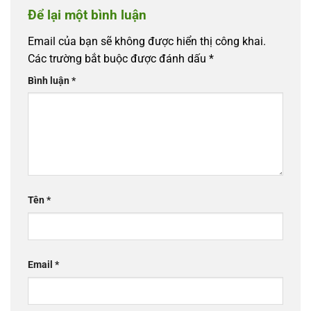
Để lại một bình luận
Email của bạn sẽ không được hiển thị công khai.
Các trường bắt buộc được đánh dấu
*
Bình luận
*
Tên
*
Email
*