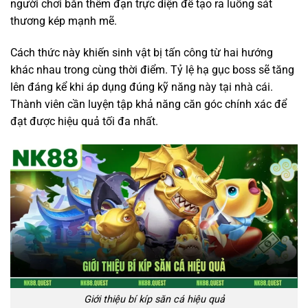
người chơi bắn thêm đạn trực diện để tạo ra luồng sát
thương kép mạnh mẽ.
Cách thức này khiến sinh vật bị tấn công từ hai hướng
khác nhau trong cùng thời điểm. Tỷ lệ hạ gục boss sẽ tăng
lên đáng kể khi áp dụng đúng kỹ năng này tại nhà cái.
Thành viên cần luyện tập khả năng căn góc chính xác để
đạt được hiệu quả tối đa nhất.
Giới thiệu bí kíp săn cá hiệu quả