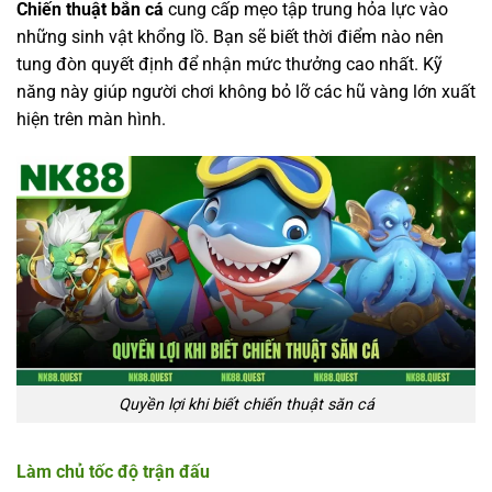
Chiến thuật bắn cá
cung cấp mẹo tập trung hỏa lực vào
những sinh vật khổng lồ. Bạn sẽ biết thời điểm nào nên
tung đòn quyết định để nhận mức thưởng cao nhất. Kỹ
năng này giúp người chơi không bỏ lỡ các hũ vàng lớn xuất
hiện trên màn hình.
Quyền lợi khi biết chiến thuật săn cá
Làm chủ tốc độ trận đấu