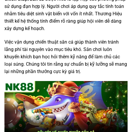
sử dụng đạn hợp lý. Người chơi áp dụng quy tắc tính toán
nhằm tiêu diệt sinh vật biển với vốn ít nhất. Thương Hiệu
thiết kế hệ thống tính điểm rõ ràng giúp hội viên dễ dàng
xây dựng kế hoạch.
Việc vận dụng chiến thuật săn cá giúp thành viên tránh
lãng phí tài nguyên vào mục tiêu khó. Sân chơi luôn
khuyến khích bạn học hỏi thêm kỹ năng để làm chủ các
loại súng. Chúng tôi tin rằng sự chuẩn bị kỹ lưỡng sẽ mang
lại những phần thưởng cực kỳ giá trị.