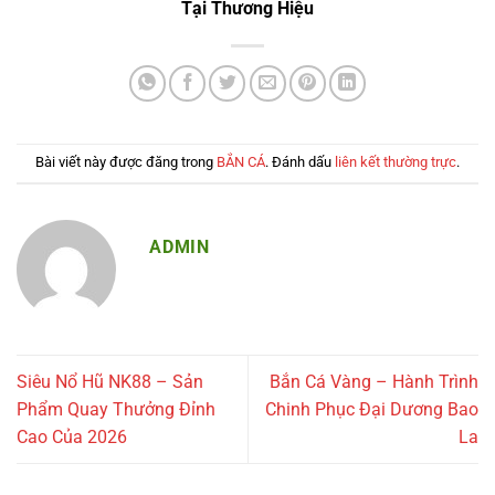
Tại Thương Hiệu
Bài viết này được đăng trong
BẮN CÁ
. Đánh dấu
liên kết thường trực
.
ADMIN
Siêu Nổ Hũ NK88 – Sản
Bắn Cá Vàng – Hành Trình
Phẩm Quay Thưởng Đỉnh
Chinh Phục Đại Dương Bao
Cao Của 2026
La