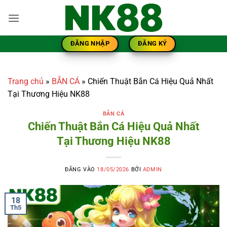
Bỏ
qua
nội
dung
ĐĂNG NHẬP
ĐĂNG KÝ
Trang chủ
»
BẮN CÁ
»
Chiến Thuật Bắn Cá Hiệu Quả Nhất
Tại Thương Hiệu NK88
BẮN CÁ
Chiến Thuật Bắn Cá Hiệu Quả Nhất
Tại Thương Hiệu NK88
ĐĂNG VÀO
18/05/2026
BỞI
ADMIN
18
Th5