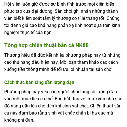
Hội viên luôn giữ được sự bình tĩnh trước mọi diễn biến
phức tạp của đại dương. Sân chơi ghi nhận những thành
viên biết kiểm soát tâm lý thường có tỉ lệ thắng tốt. Chúng
tôi đánh giá cao khả năng phản xạ linh hoạt dựa trên kinh
nghiệm thực tế của bạn.
Tổng hợp chiến thuật bắn cá NK88
Thương hiệu đã đúc kết nhiều phương pháp hay từ những
cao thủ hàng đầu hiện nay. Mời bạn tham khảo các cách
xuống tiền thông minh để tối ưu lợi nhuận tại sân chơi.
Cách thức bắn tăng dần lượng đạn
Phương pháp này yêu cầu người chơi tăng số lượng đạn
vào một mục tiêu cụ thể. Bạn bắt đầu với mức vốn nhỏ sau
đó nâng dần lên cho đến khi sinh vật chết. Chiến thuật săn
cá này đảm bảo rằng sinh vật chắc chắn bị hạ gục mà
không phí đạn.